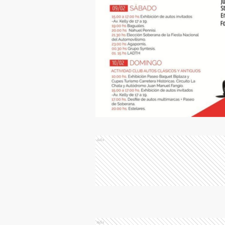
Ads
Ads