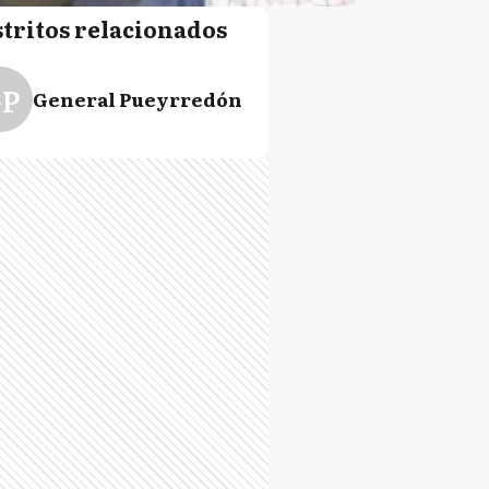
stritos relacionados
P
General Pueyrredón