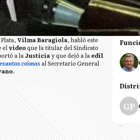
 Plata,
Vilma Baragiola
, habló este
Funci
e el
video
que la titular del Sindicato
ortó a la
Justicia
y que dejó a la
edil
esuntas coimas
al Secretario General
yano
.
Distri
GP
Ads