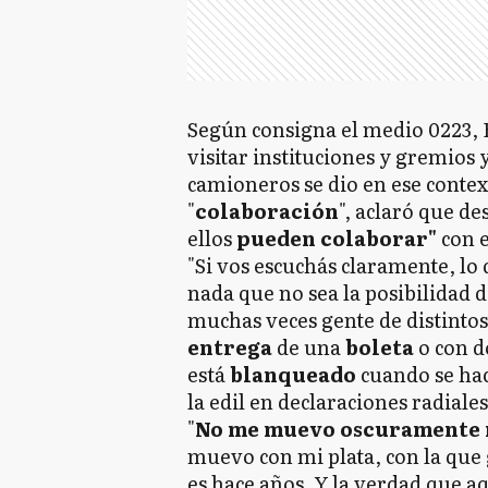
Según consigna el medio 0223, 
visitar instituciones y gremios 
camioneros se dio en ese contex
"
colaboración
", aclaró que de
ellos
pueden colaborar"
con e
"Si vos escuchás claramente, lo q
nada que no sea la posibilidad
muchas veces gente de distintos
entrega
de una
boleta
o con d
está
blanqueado
cuando se hac
la edil en declaraciones radiales
"
No me muevo oscuramente ni
muevo con mi plata, con la que 
es hace años. Y la verdad que a