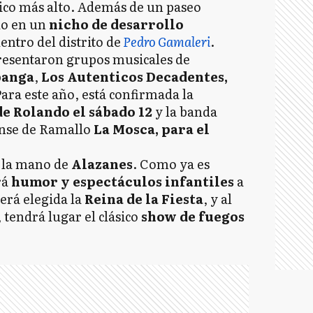
ico más alto. Además de un paseo
do en un
nicho de desarrollo
entro del distrito de
Pedro Gamaleri
.
presentaron grupos musicales de
anga
,
Los Autenticos Decadentes,
Para este año, está confirmada la
e Rolando el sábado 12
y la banda
ense de Ramallo
La Mosca, para el
e la mano de
Alazanes
. Como ya es
rá
humor y espectáculos infantiles
a
erá elegida la
Reina de la Fiesta
, y al
 tendrá lugar el clásico
show de fuegos