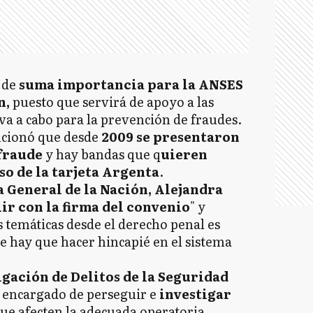
 de
suma importancia para la ANSES
n,
puesto que servirá de apoyo a las
va a cabo para la prevención de fraudes.
ncionó que desde
2009 se presentaron
fraude
y hay bandas que q
uieren
so de la tarjeta Argenta
.
 General de la Nación, Alejandra
ir con la firma del convenio
" y
s temáticas desde el derecho penal es
e hay que hacer hincapié en el sistema
igación de Delitos de la Seguridad
o encargado de perseguir e
investigar
ue afecten la adecuada operatoria