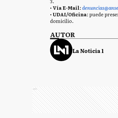
3.
•
Vía E-Mail
:
denuncias@anse
•
UDAI/Oficina
: puede prese
domicilio.
AUTOR
La Noticia 1
Ads