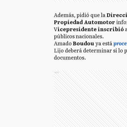
Además, pidió que la
Direcci
Propiedad Automotor
info
V
icepresidente inscribió
a
públicos nacionales.
Amado
Boudou
ya está
proc
Lijo deberá determinar si lo p
documentos.
Ads