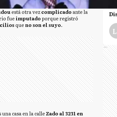
udou
está otra vez
complicado
ante la
Di
ario fue
imputado
porque registró
cilios
que
no son el suyo
.
L
Ads
s una casa en la calle
Zado al 3231 en