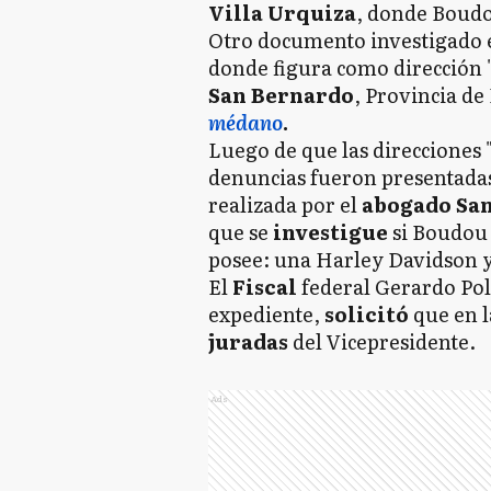
Villa Urquiza
, donde Boudo
Otro documento investigado 
donde figura como
dirección 
San Bernardo
, Provincia de
médano
.
Luego de que las direcciones "
denuncias fueron presentadas a
realizada por el
abogado San
que se
investigue
si Boudou 
posee: una Harley Davidson
El
Fiscal
federal Gerardo Poll
expediente,
solicitó
que en l
juradas
del Vicepresidente.
Ads