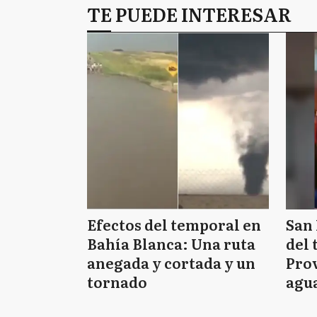
TE PUEDE INTERESAR
Efectos del temporal en
San 
Bahía Blanca: Una ruta
del 
anegada y cortada y un
Prov
tornado
agua
tie