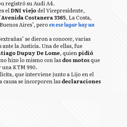
u registró su Audi A4.
es el
DNI viejo
del Vicepresidente,
"
Avenida Costanera 3365
, La Costa,
 Buenos Aires", pero
en ese lugar hay un
extrañas" se dieron a conocer, varias
nte la Justicia. Una de ellas, fue
tiago Dupuy De Lome
, quien
pidió
no hizo lo mismo con las
dos motos
que
 y una KTM 990.
icita, que interviene junto a Lijo en el
a causa se incorporen las
declaraciones