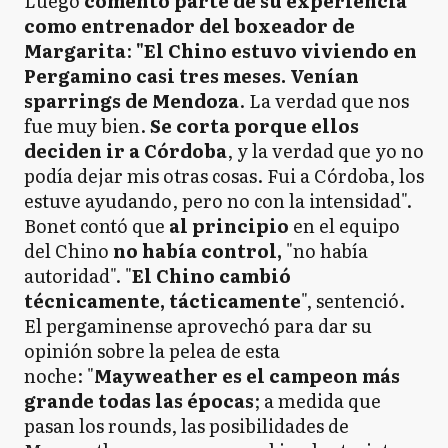
Luego
comentó parte de su experiencia
como entrenador del boxeador de
Margarita
:
"El Chino estuvo viviendo en
Pergamino casi tres meses. Venían
sparrings de Mendoza
. La verdad que nos
fue muy bien.
Se corta porque ellos
deciden ir a Córdoba
, y la verdad que yo no
podía dejar mis otras cosas. Fui a Córdoba, los
estuve ayudando, pero no con la intensidad".
Bonet contó que
al principio
en el equipo
del Chino
no había control,
"no había
autoridad". "
El Chino cambió
técnicamente, tácticamente
", sentenció.
El pergaminense aprovechó para dar su
opinión sobre la pelea de esta
noche: "
Mayweather es el campeon más
grande todas las épocas
; a medida que
pasan los rounds, las posibilidades de