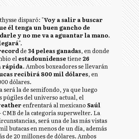
thysse disparó: "
Voy a salir a buscar
ue él tenga un buen gancho de
 darle y no me va a aguantar la mano.
legará
".
record
de
34 peleas ganadas
, en donde
mbio el
estadounidense
tiene
26
a rápida
. Ambos boxeadores se llevarán
ucas recibirá 800 mil dólares
, en
00 dólares.
a será la de semifondo, ya que luego
 púgiles del universo actual, el
weather
enfrentará al mexicano
Saúl
– CMB de la categoría superwelter. La
circunstancias, será una de las más vistas
7 mil butacas en menos de un día, además
s de 20 millones de dólares. Ambos