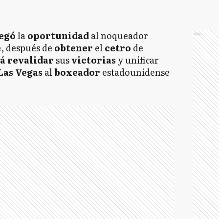
legó
la
oportunidad
al noqueador
Ads
e
, después de
obtener
el
cetro
de
á revalidar
sus
victorias
y unificar
Las Vegas
al
boxeador
estadounidense