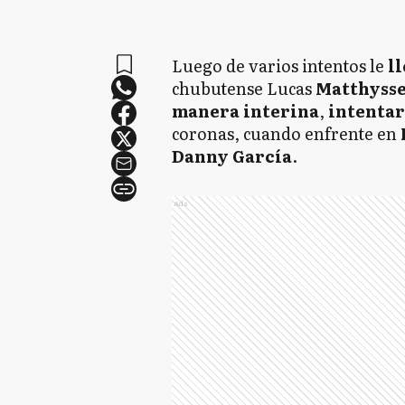
Luego de varios intentos le
l
chubutense Lucas
Matthyss
manera interina
,
intentar
coronas, cuando enfrente en
Danny García
.
Ads