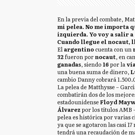
En la previa del combate, Mat
mi pelea. No me importa q
izquierda. Yo voy a salir a
Cuando llegue el nocaut, l
El
argentino
cuenta con un
32
fueron por
nocaut
, en ca
ganadas
, siendo
16
por la
ví
una buena suma de dinero,
L
cambio Danny cobrará 1.500.0
La pelea de Matthysse – Garcí
combatirán dos de los mejores
estadounidense
Floyd May
Álvarez
por los títulos AMB 
pelea es histórica por varias 
ya que se agotaron las casi 1
tendrá una recaudación de má