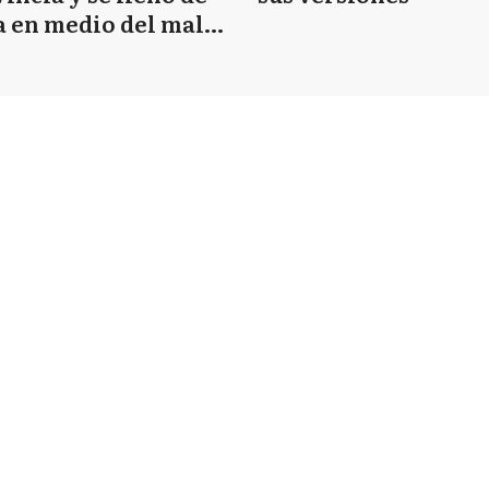
 en medio del mal
mpo
NOTICIAS POR RUBRO
Información General
Turismo
Elecciones 2025
Empresas
Política
#DeRedes
Policiales
Informes
Entrevistas
Deportes
Cultura Y Espectaculos
Salud
os: www.
lanoticia1.com
ón Nº
5968
- Propietario: La Opinión Semanario SRL - Director Responsable: