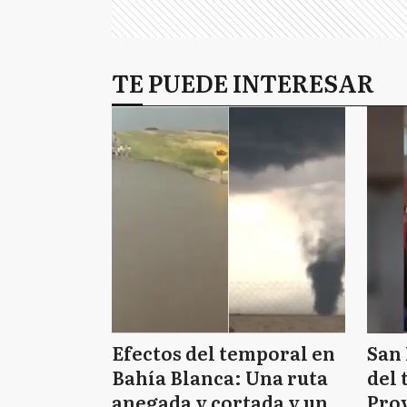
TE PUEDE INTERESAR
Efectos del temporal en
San 
Bahía Blanca: Una ruta
del 
anegada y cortada y un
Prov