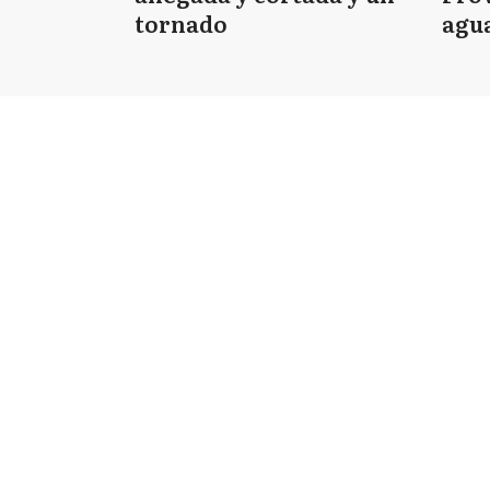
tornado
agua
tie
PÁGINAS
Funcionarios
Municipios
Secciones Electorales
Empresas
2026
|
La Noticia 1
| Todos los derechos reservad
Registro de Prop. Intelectual Nº 53092474 · Edici