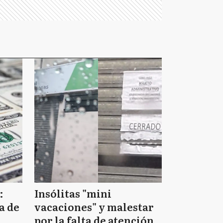
:
Insólitas "mini
a de
vacaciones" y malestar
por la falta de atención