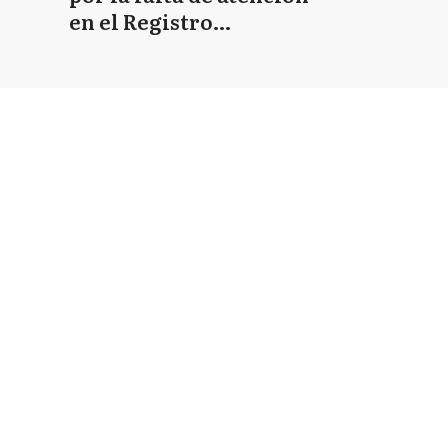
en el Registro
Provincial de las
Personas
Añadir como fuente en
Sociedad
Judiciales
Gremiales
Tecnología
Agro
Centro de ayuda
Powered by
Privacidad
 Lidia Inés
Términos y