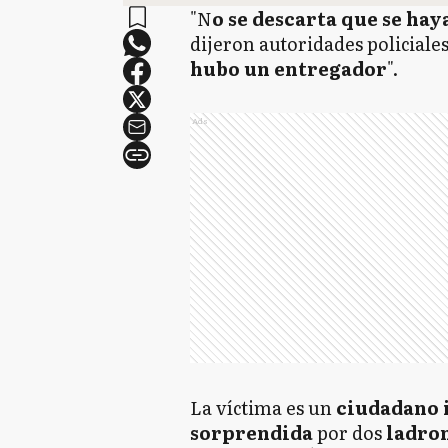
"N
o se descarta que se hay
dijeron autoridades policiale
hubo un entregador
".
Ads
La víctima es un
ciudadano 
sorprendida
por dos
ladro