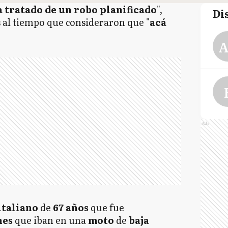
a tratado de un robo planificado
",
Di
s al tiempo que consideraron que "
acá
A
Ads
italiano
de
67 años
que fue
nes
que iban en una
moto
de
baja