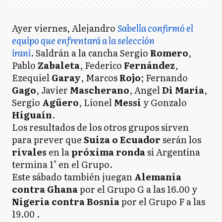
Ayer viernes, Alejandro
Sabella confirmó el
equipo que enfrentará a la selección
iraní
. Saldrán a la cancha Sergio
Romero
,
Pablo
Zabaleta
, Federico
Fernández
,
Ezequiel
Garay
, Marcos
Rojo
; Fernando
Gago
, Javier
Mascherano
, Angel
Di María
,
Sergio
Agüero
, Lionel
Messi
y Gonzalo
Higuaín
.
Los resultados de los otros grupos sirven
para prever que
Suiza o Ecuador
serán los
rivales
en la
próxima ronda
si Argentina
termina 1° en el Grupo.
Este sábado también juegan
Alemania
contra Ghana
por el Grupo G a las 16.00 y
Nigeria contra Bosnia
por el Grupo F a las
19.00 .