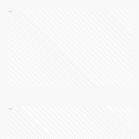
Ads
Ads