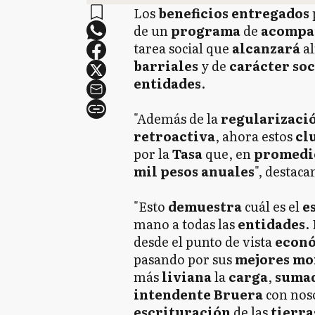
Los
beneficios entregados
de un
programa
de
acompa
tarea social que
alcanzará
a
barriales
y de
carácter soc
entidades
.
"Además de la
regularizaci
retroactiva
, ahora estos
cl
por la
Tasa
que, en
promedi
mil pesos anuales
", destaca
"Esto
demuestra
cuál es el
e
mano a todas las
entidades
.
desde el punto de vista
econ
pasando por sus
mejores m
más
liviana
la
carga
,
suma
intendente Bruera
con nos
escrituración
de las
tierra