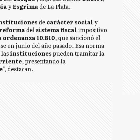
sia
y
Esgrima
de La Plata.
nstituciones
de
carácter social
y
reforma
del
sistema fiscal
impositivo
a
ordenanza 10.810
, que sancionó el
nse en junio del año pasado. Esa norma
, las
instituciones
pueden tramitar la
rriente
, presentando la
e
", destacan.