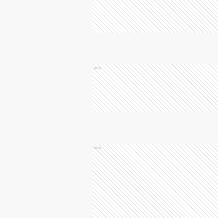
Ads
Ads