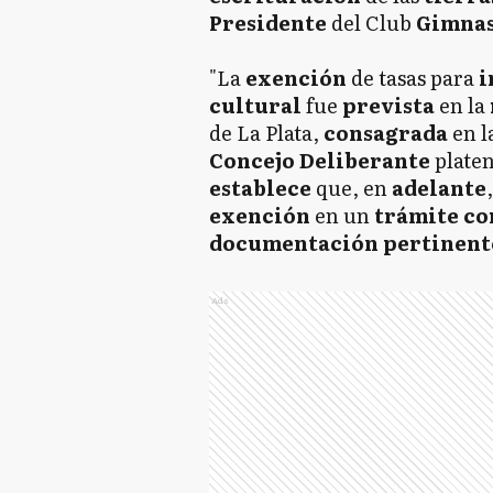
Presidente
del Club
Gimna
"La
exención
de tasas para
i
cultural
fue
prevista
en la
de La Plata,
consagrada
en l
Concejo Deliberante
plate
establece
que, en
adelante
exención
en un
trámite co
documentación
pertinent
Ads