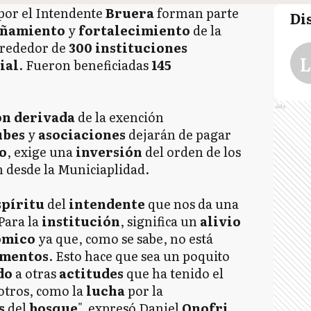
por el Intendente
Bruera
forman parte
Di
ñamiento
y
fortalecimiento
de la
lrededor de
300 instituciones
L
ial
. Fueron beneficiadas
145
Ads
ón derivada
de la exención
ubes
y
asociaciones
dejarán de pagar
o
, exige una
inversión
del orden de los
n desde la Municiaplidad.
spíritu
del
intendente
que nos da una
 Para la
institución
, significa un
alivio
ómico
ya que, como se sabe, no está
omentos
. Esto hace que sea un poquito
do
a otras
actitudes
que ha tenido el
otros, como la
lucha
por la
s
del
bosque
", expresó Daniel
Onofri
,