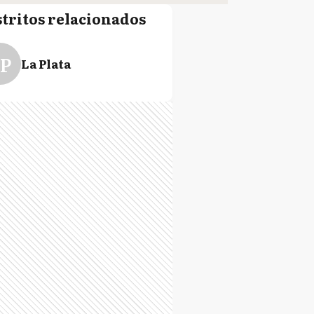
stritos relacionados
P
La Plata