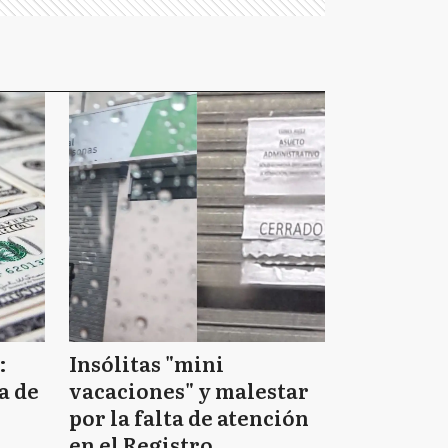
:
Insólitas "mini
a de
vacaciones" y malestar
por la falta de atención
en el Registro