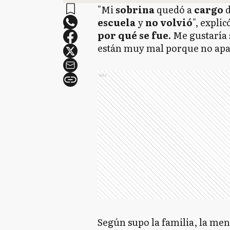
"Mi
sobrina
quedó a
cargo
d
escuela
y
no volvió
", expli
por qué se fue.
Me gustaría 
están muy mal porque no apar
Ads
Según supo la familia, la me