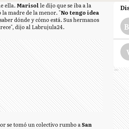
e ella.
Marisol
le dijo que se iba a la
Di
có la madre de la menor. "
No tengo idea
saber dónde y cómo está. Sus hermanos
B
ece", dijo al Labrujula24.
Ads
nor se tomó un colectivo rumbo a
San