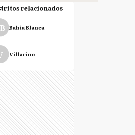
stritos relacionados
B
Bahía Blanca
V
Villarino