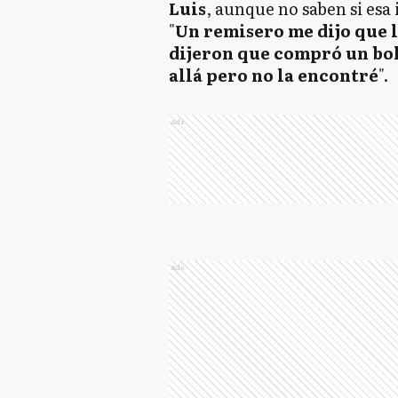
Luis
, aunque no saben si esa
"
Un remisero me dijo que l
dijeron que compró un bole
allá pero no la encontré
".
Ads
Ads