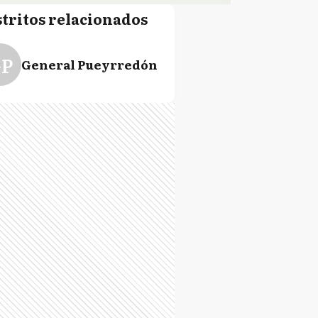
stritos relacionados
P
General Pueyrredón