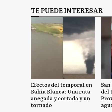
TE PUEDE INTERESAR
Efectos del temporal en
San 
Bahía Blanca: Una ruta
del 
anegada y cortada y un
Prov
tornado
agua
tie