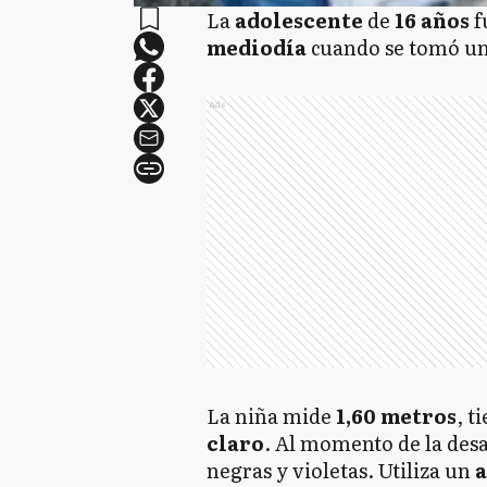
La
adolescente
de
16 años
f
mediodía
cuando se tomó u
Ads
La niña mide
1,60 metros
, t
claro
. Al momento de la des
negras y violetas. Utiliza un