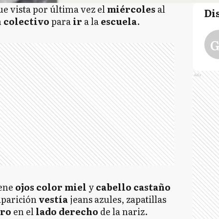
ue vista por última vez el
miércoles
al
Di
n
colectivo
para
ir
a la
escuela
.
G
Ads
iene
ojos color miel
y
cabello castaño
aparición
vestía
jeans azules, zapatillas
aro
en el
lado derecho
de la nariz.