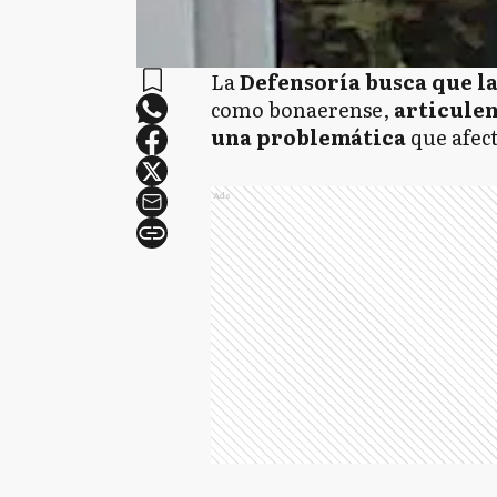
La
Defensoría busca que la
como bonaerense,
articulen
una problemática
que afect
Ads