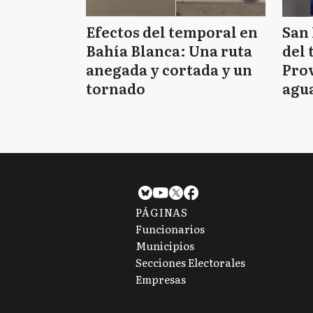
Efectos del temporal en
San 
Bahía Blanca: Una ruta
del 
anegada y cortada y un
Prov
tornado
agua
tie
PÁGINAS
Funcionarios
Municipios
Secciones Electorales
Empresas