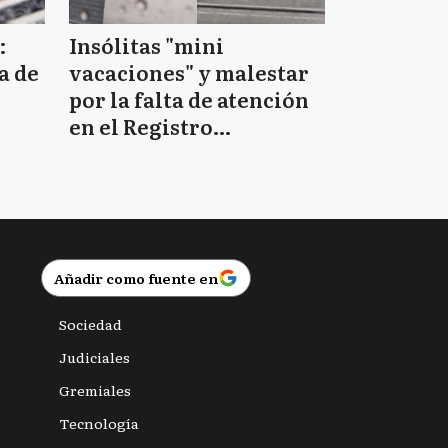
:
Insólitas "mini
a de
vacaciones" y malestar
por la falta de atención
en el Registro
Provincial de las
Personas
Añadir como fuente en
Sociedad
Judiciales
Gremiales
Tecnología