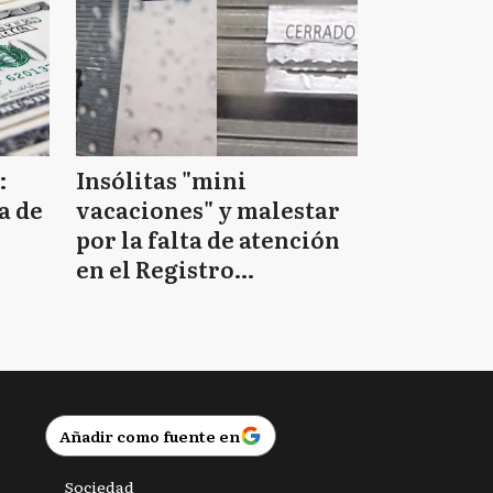
:
Insólitas "mini
a de
vacaciones" y malestar
por la falta de atención
en el Registro
Provincial de las
Personas
Añadir como fuente en
Sociedad