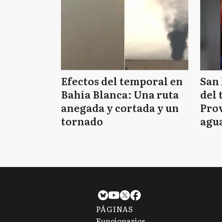
Efectos del temporal en
San 
Bahía Blanca: Una ruta
del 
anegada y cortada y un
Prov
tornado
agua
tie
PÁGINAS
Funcionarios