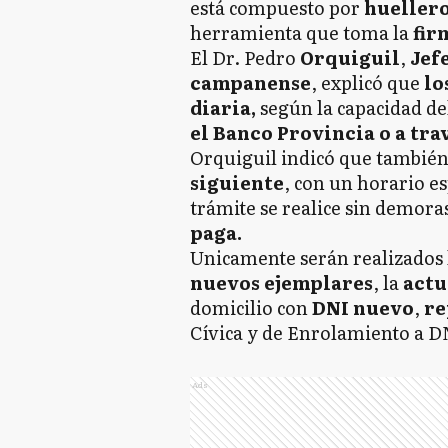
está compuesto por
hueller
herramienta que toma la
firm
El Dr. Pedro
Orquiguil
,
Jef
campanense
, explicó que
lo
diaria,
según la capacidad de
el Banco Provincia o a tra
Orquiguil indicó que tambié
siguiente
, con un horario e
trámite se realice sin demoras
paga.
Unicamente serán realizados 
nuevos ejemplares
, la
actu
domicilio con
DNI
nuevo
,
re
Cívica y de Enrolamiento a D
Ads