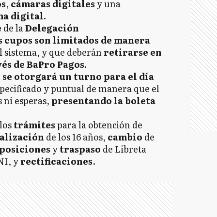
os
,
cámaras
digitales
y una
a digital.
e
de la
Delegación
s cupos son limitados de manera
l sistema, y que deberán
retirarse en
vés de BaPro Pagos.
n
se otorgará un turno para el día
specificado y puntual de manera que el
 ni esperas,
presentando la boleta
los
trámites
para la obtención de
alización
de los 16 años,
cambio
de
posiciones
y
traspaso
de Libreta
NI, y
rectificaciones
.