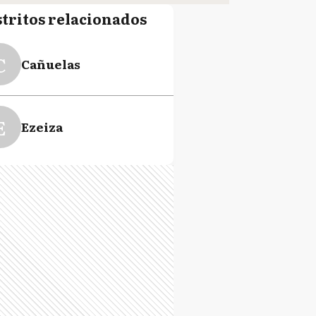
stritos relacionados
C
Cañuelas
E
Ezeiza