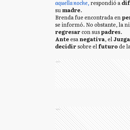
aquella noche,
respondió a
di
su
madre
.
Brenda fue encontrada en
pe
se informó. No obstante, la n
regresar
con sus
padres
.
Ante
esa
negativa
, el
Juzga
decidir
sobre el
futuro
de l
Ads
Ads