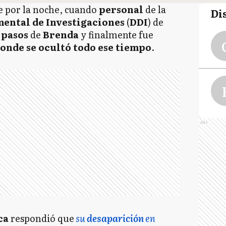
e por la noche, cuando
personal
de la
Di
mental de Investigaciones
(
DDI
) de
s pasos
de
Brenda
y finalmente fue
onde se ocultó todo ese tiempo
.
Ads
ca
respondió que
su
desaparición
en