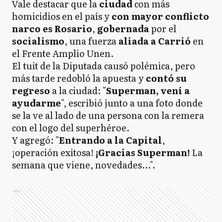
Vale destacar que la
ciudad
con más
homicidios en el país y
con mayor conflicto
narco es Rosario
,
gobernada
por el
socialismo
, una fuerza
aliada a Carrió
en
el Frente Amplio Unen.
El tuit de la Diputada causó polémica, pero
más tarde redobló la apuesta y
contó su
regreso
a la ciudad: "
Superman, vení a
ayudarme
", escribió junto a una foto donde
se la ve al lado de una persona con la remera
con el logo del superhéroe.
Y agregó: "
Entrando a la Capital
,
¡operación exitosa!
¡Gracias Superman!
La
semana que viene, novedades...".
Ads