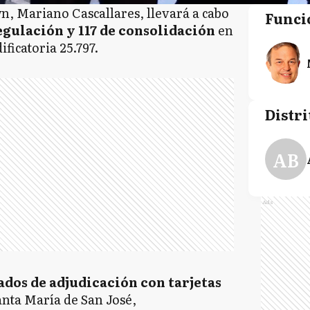
n, Mariano Cascallares, llevará a cabo
Funci
egulación y 117 de consolidación
en
ficatoria 25.797.
Distri
AB
Ads
ados de adjudicación con tarjetas
anta María de San José,