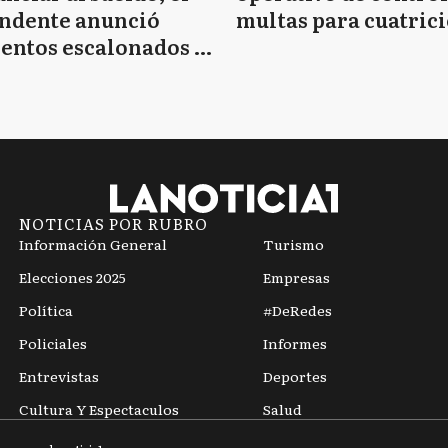
endente anunció
multas para cuatrici
entos escalonados y
 de bono sin fecha
NOTICIAS POR RUBRO
Información General
Turismo
Elecciones 2025
Empresas
Política
#DeRedes
Policiales
Informes
Entrevistas
Deportes
Cultura Y Espectaculos
Salud