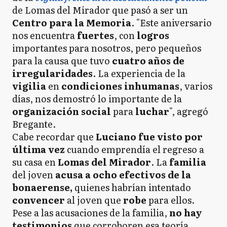
de Lomas del Mirador que pasó a ser un
Centro para la Memoria
. "Este aniversario
nos encuentra
fuertes
, con
logros
importantes para nosotros, pero pequeños
para la causa que tuvo
cuatro años de
irregularidades
. La experiencia de la
vigilia
en
condiciones inhumanas
, varios
días, nos demostró lo importante de la
organización social
para
luchar
", agregó
Bregante.
Cabe recordar que
Luciano fue visto por
última vez
cuando emprendía el regreso a
su casa en
Lomas del Mirador
. La
familia
del joven
acusa a ocho efectivos de la
bonaerense,
quienes habrían intentado
convencer
al joven que
robe
para ellos.
Pese a las acusaciones de la familia,
no hay
testimonios
que corroboren esa teoría.