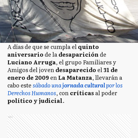
A días de que se cumpla el
quinto
aniversario
de la
desaparición
de
Luciano Arruga
, el grupo Familiares y
Amigos del joven
desaparecido
el
31 de
enero de 2009
en
La Matanza
, llevarán a
cabo este
sábado una
jornada cultural
por los
Derechos Humanos
, con
críticas
al poder
político y judicial
.
Ads