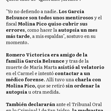
"Yo no defiendo a nadie.
Los García
Belsunce son todos unos mentirosos
y el
fiscal
Molina Pico quiso cubrir sus
errores
, como hacer la
autopsia un mes
más tarde
, a mis espaldas", sostuvo en su
momento.
Romero Victorica era amigo de la
familia García Belsunce
y tras de la
muerte de María Marta
asistió al velatorio
en el Carmel e intentó
contactar a un
médico forense
. Allí tuvo una
charla con
Molina Pico,
que se retiró
sin ordenar la
autopsia
u otra medida.
También declararán
ante el Tribunal Oral
en lo Criminal 1 de San Isidro,
la madrastra