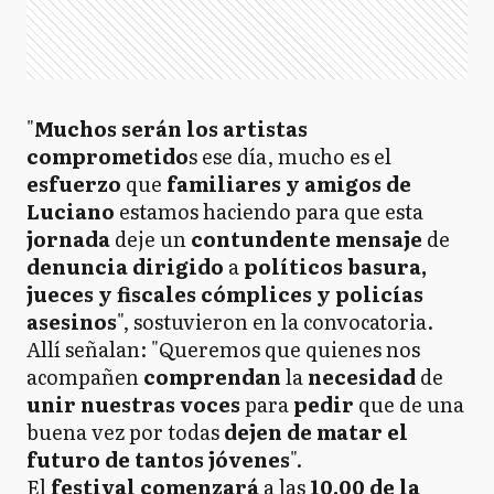
"
Muchos serán los artistas
comprometido
s ese día, mucho es el
esfuerzo
que
familiares y amigos de
Luciano
estamos haciendo para que esta
jornada
deje un
contundente mensaje
de
denuncia dirigido
a
políticos basura,
jueces y fiscales cómplices y policías
asesinos
", sostuvieron en la convocatoria.
Allí señalan: "Queremos que quienes nos
acompañen
comprendan
la
necesidad
de
unir nuestras voces
para
pedir
que de una
buena vez por todas
dejen de matar el
futuro de tantos jóvenes
".
El
festival comenzará
a las
10.00 de la