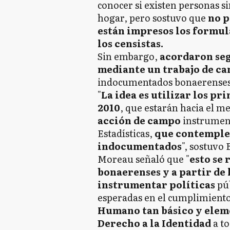
conocer si existen personas s
hogar, pero sostuvo que
no p
están impresos los formula
los censistas.
Sin embargo,
acordaron seg
mediante un trabajo de c
indocumentados bonaerenses
"
La idea es utilizar los p
2010
, que estarán hacia el m
acción de campo
instrument
Estadísticas,
que contemple 
indocumentados
", sostuvo 
Moreau señaló que "
esto se 
bonaerenses y a partir de 
instrumentar políticas
pú
esperadas en el cumplimient
Humano tan básico y eleme
Derecho a la Identidad
a to