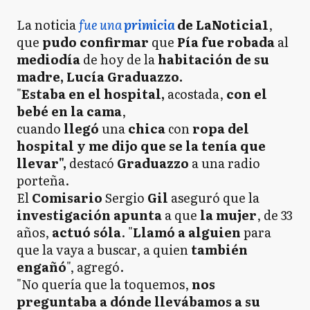
La noticia
fue una
primicia
de LaNoticia1
,
que
pudo confirmar
que
Pía fue robada
al
mediodía
de hoy de la
habitación de su
madre, Lucía Graduazzo.
"
E
staba en el hospital,
acostada,
con el
bebé en la cama
,
cuando
llegó
una
chica
con
ropa del
hospital y me dijo que se la tenía que
llevar",
destacó
Graduazzo
a una radio
porteña.
El
Comisario
Sergio
Gil
aseguró que la
investigación apunta
a que
la mujer
, de 33
años,
actuó sóla
. "
Llamó a alguien
para
que la vaya a buscar, a quien
también
engañó
", agregó.
"No quería que la toquemos,
nos
preguntaba a dónde llevábamos a su