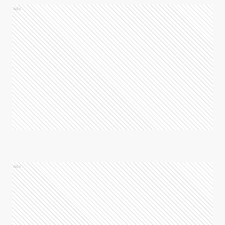
Ads
Ads