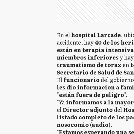
En el
hospital Larcade
, ubi
accidente, hay
4
0 de los her
están en terapia intensiva
miembros inferiores
y ha
traumatismo de torax
en
t
Secretario de Salud de Sa
El
funcionario
del gobiern
les dio informacion a fami
"
están fuera de peligro
".
"Ya
informamos a la mayori
el
Director
adjunto
del
Hos
listado completo de los pa
nosocomio
(
audi
o
).
"
Estamos esperando una se