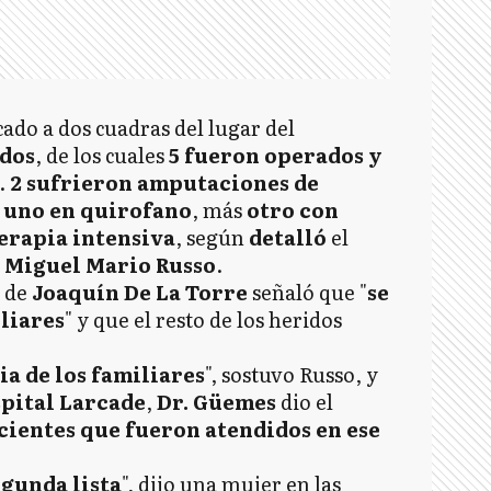
cado a dos cuadras del lugar del
idos
, de los cuales
5 fueron operados y
.
2 sufrieron amputaciones de
y
uno en quirofano
, más
otro con
erapia intensiva
, según
detalló
el
n Miguel Mario Russo
.
o de
Joaquín De La Torre
señaló que "
se
liares
" y que el resto de los heridos
a de los familiares
", sostuvo Russo, y
pital Larcade
,
Dr. Güemes
dio el
cientes que fueron atendidos en ese
gunda lista
", dijo una mujer en las