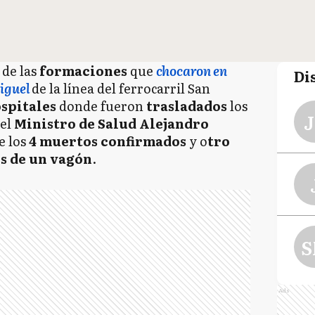
de las
formaciones
que
chocaron en
Di
iguel
de la línea del
ferrocarril San
ospitales
donde fueron
trasladados
los
J
 el
Ministro de Salud Alejandro
e los
4 muertos confirmados
y o
tro
os de un vagón
.
S
Ads