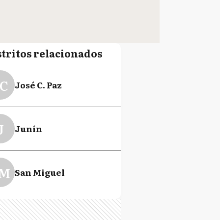
stritos relacionados
C
José C. Paz
J
Junín
M
San Miguel