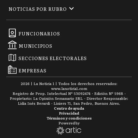
NOTICIAS POR RUBRO
FUNCIONARIOS
MUNICIPIOS
SECCIONES ELECTORALES
EMPRESAS
2026
|
La Noticia 1
| Todos los derechos reservados:
www.
lanoticia1.com
Registro de Prop. Intelectual Nº 53092474 · Edición Nº
5968
-
Propietario: La Opinión Semanario SRL - Director Responsable:
Lidia Inés Berardi - Liniers 71, San Pedro, Buenos Aires.
Centro de ayuda
Privacidad
Términos y condiciones
Powered by