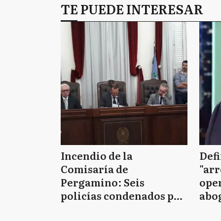
TE PUEDE INTERESAR
Incendio de la
Defi
Comisaría de
"arr
Pergamino: Seis
oper
policías condenados por
abo
la muerte de los siete
D'Al