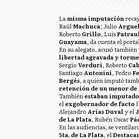
La
misma imputación
recay
Raúl
Machuca
; Julio
Arguel
Roberto
Grillo
, Luis
Patrau
Guayama
, da cuenta el porta
En su alegato, acusó también
libertad agravada y torm
Sergio
Verduri
, Roberto
Cab
Santiago
Antonini
, Pedro
F
Bergés
, a quien imputó tamb
retención de un menor de 
También
estaban imputados
el
exgobernador de facto
I
Alejandro
Arias Duval
y el
J
de La Plata
, Rubén Oscar
Pá
En las audiencias, se ventilar
5ta. de La Plata
, el
Destaca