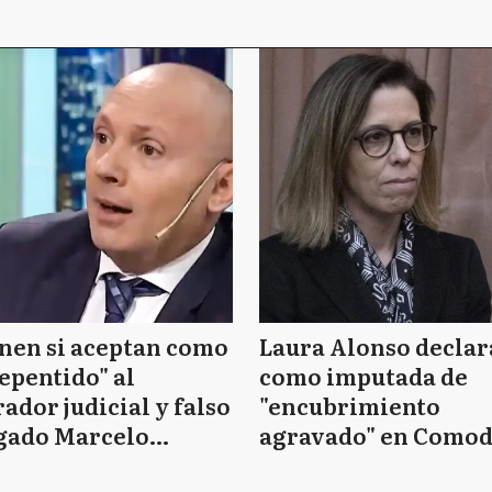
nen si aceptan como
Laura Alonso declar
epentido" al
como imputada de
ador judicial y falso
"encubrimiento
gado Marcelo
agravado" en Como
essio
Py