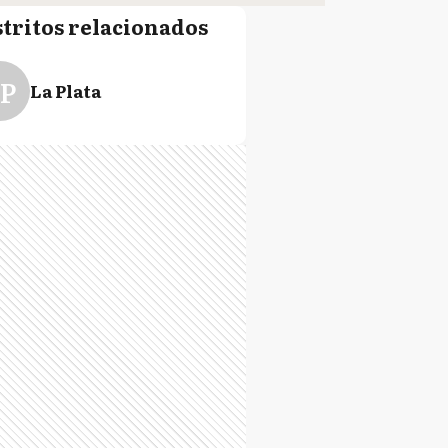
stritos relacionados
P
La Plata