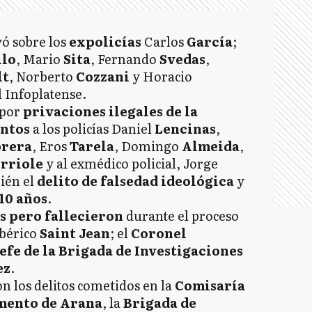
ó sobre los
expolicías
Carlos
García
;
lo
, Mario
Sita
, Fernando
Svedas
,
lt
, Norberto
Cozzani
y Horacio
l Infoplatense.
 por
privaciones ilegales de la
entos
a los policías Daniel
Lencinas
,
rera
, Eros
Tarela
, Domingo
Almeida
,
erriole
y al exmédico policial, Jorge
ién el
delito de falsedad ideológica
y
10 años
.
 pero fallecieron
durante el proceso
bérico
Saint Jean
; el
Coronel
efe de la Brigada de Investigaciones
ez
.
on los delitos cometidos en la
Comisaría
mento de Arana
, la
Brigada de