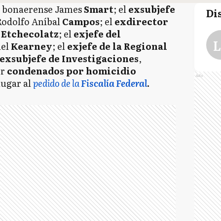
bonaerense James
Smart
; el
exsubjefe
Di
Rodolfo Aníbal
Campos
; el
exdirector
l
Etchecolatz
; el
exjefe del
L
el
Kearney
; el
exjefe de la Regional
exsubjefe de Investigaciones
,
er
condenados por homicidio
Ads
 lugar al
pedido de la
Fiscalía Federal
.