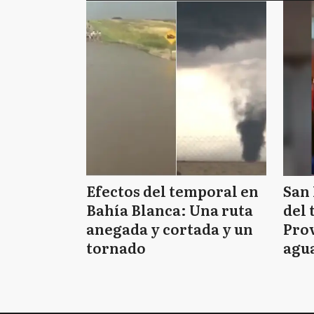
Efectos del temporal en
San 
Bahía Blanca: Una ruta
del 
anegada y cortada y un
Prov
tornado
agua
tie