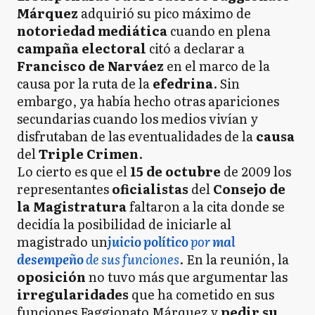
Márquez
adquirió su pico máximo de
notoriedad mediática
cuando en plena
campaña electoral
citó a declarar a
Francisco de Narváez
en el marco de la
causa por la ruta de la
efedrina
. Sin
embargo, ya había hecho otras apariciones
secundarias cuando los medios vivían y
disfrutaban de las eventualidades de la
causa
del
Triple Crimen
.
Lo cierto es que el
15 de octubre
de 2009 los
representantes
oficialistas
del
Consejo de
la Magistratura
faltaron a la cita donde se
decidía la posibilidad de iniciarle al
magistrado un
juicio político
por
mal
desempeño
de sus funciones
. En la reunión, la
oposición
no tuvo más que argumentar las
irregularidades
que ha cometido en sus
funciones Faggionato Márquez y
pedir su