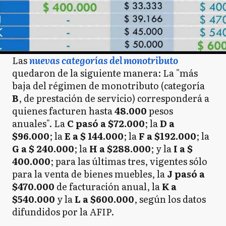
Las
nuevas categorías del monotributo
quedaron de la siguiente manera: La "más
baja del régimen de monotributo (categoría
B
, de prestación de servicio) corresponderá a
quienes facturen hasta
48.000
pesos
anuales". La
C pasó a $72.000
; la
D a
$96.000
; la
E a $ 144.000
; la
F a $192.000
; la
G a $ 240.000
; la
H a $288.000
; y la
I a $
400.000
; para las últimas tres, vigentes sólo
para la venta de bienes muebles, la
J pasó a
$470.000
de facturación anual, la
K a
$540.000
y la
L a $600.000
, según los datos
difundidos por la AFIP.