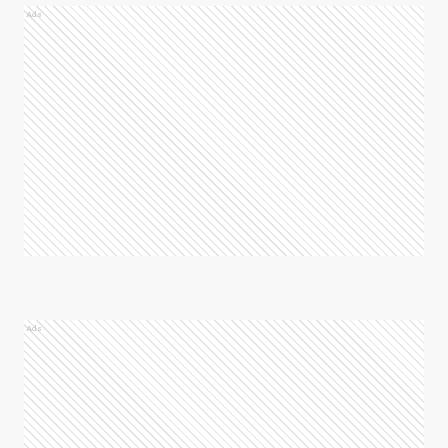
Ads
Ads