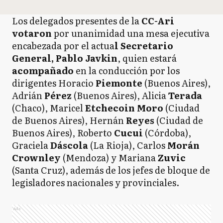
Los delegados presentes de la
CC-Ari
votaron
por unanimidad una mesa ejecutiva
encabezada por el actua
l Secretario
General, Pablo Javkin
, quien estará
acompañado
en la conducción por los
dirigentes Horacio
Piemonte
(Buenos Aires),
Adrián
Pérez
(Buenos Aires), Alicia
Terada
(Chaco), Maricel
Etchecoin Moro
(Ciudad
de Buenos Aires), Hernán
Reyes
(Ciudad de
Buenos Aires), Roberto
Cucui
(Córdoba),
Graciela
Dáscola
(La Rioja), Carlos
Morán
Crownley
(Mendoza) y Mariana
Zuvic
(Santa Cruz), además de los jefes de bloque de
legisladores nacionales y provinciales.
Ads