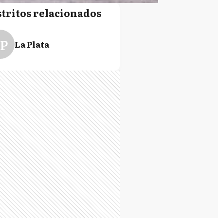
stritos relacionados
P
La Plata