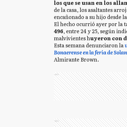
los que se usan en los all
de la casa, los asaltantes arr
encañonado a su hijo desde la 
El hecho ocurrió ayer por la 
496
, entre 24 y 25, según ind
malvivientes h
uyeron con d
Esta semana denunciaron la
v
Bonaerense en la feria de Sola
Almirante Brown.
Ads
Ads