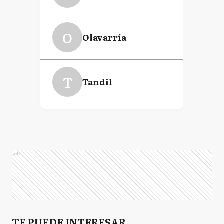
O
Olavarría
T
Tandil
Ads
TE PUEDE INTERESAR