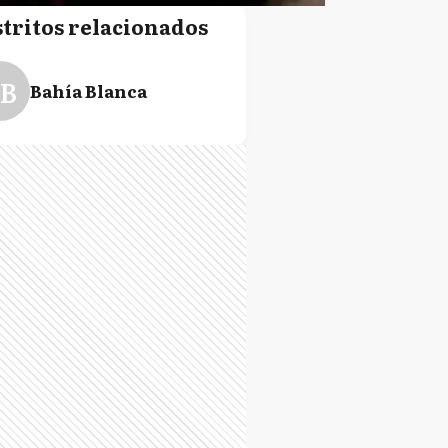
stritos relacionados
B
Bahía Blanca