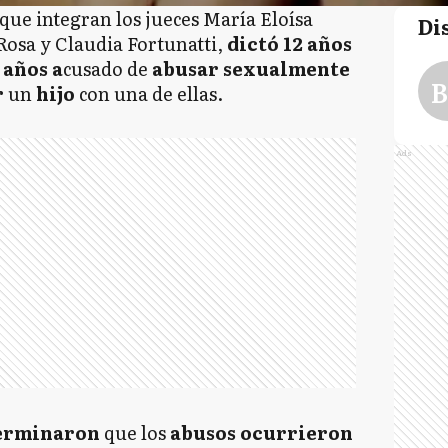
que integran los jueces María Eloísa
Di
osa y Claudia Fortunatti,
dictó 12 años
 años a
cusado de
abusar sexualmente
B
r
un
hijo
con una de ellas.
Ads
erminaron
que los
abusos ocurrieron