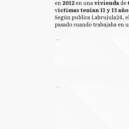
en
2012
en una
vivienda
de
v
íctimas tenían 11 y 13 año
Según publica Labrujula24, el
pasado cuando trabajaba en 
Ads
Ads