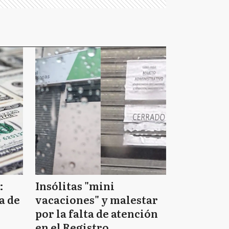
:
Insólitas "mini
a de
vacaciones" y malestar
por la falta de atención
en el Registro