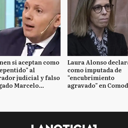
nen si aceptan como
Laura Alonso declar
epentido" al
como imputada de
ador judicial y falso
"encubrimiento
gado Marcelo
agravado" en Como
essio
Py