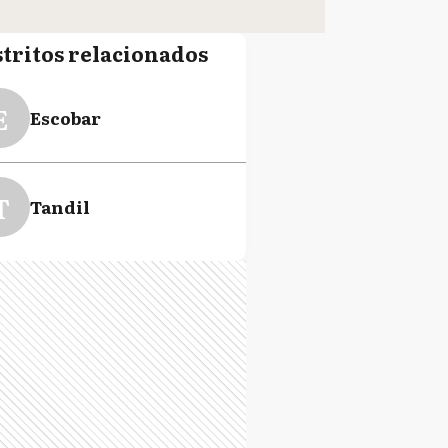
stritos relacionados
E
Escobar
T
Tandil