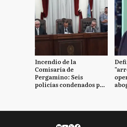
Incendio de la
Defi
Comisaría de
"arr
Pergamino: Seis
oper
policías condenados por
abo
la muerte de los siete
D'Al
detenidos