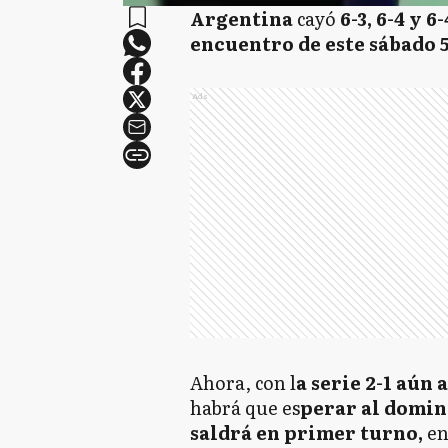
Argentina
cayó
6-3, 6-4 y 6
encuentro de este sábado 
Ads
Ahora, con l
a serie 2-1 aún
habrá que es
perar al domin
saldrá en primer turno,
en