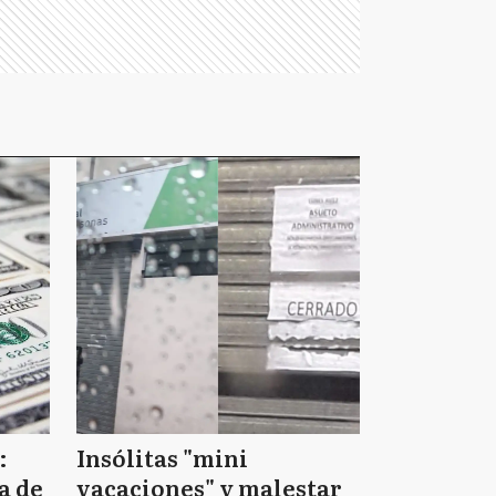
:
Insólitas "mini
a de
vacaciones" y malestar