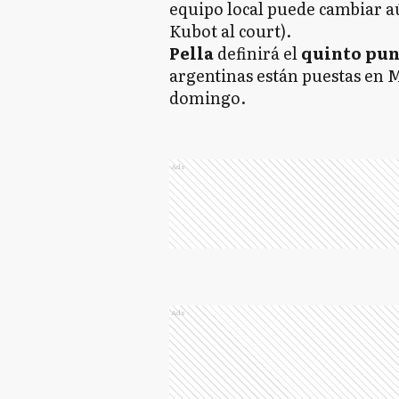
equipo local puede cambiar aú
Kubot al court).
Pella
definirá el
quinto pun
argentinas están puestas en Ma
domingo.
Ads
Ads