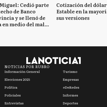
Miguel: Cedió parte
Cotización del dólar
techo de Banco
Estable en la mayorí
incia y se llenó de
sus versiones
 en medio del mal
mpo
NOTICIAS POR RUBRO
Información General
Turismo
Elecciones 2025
Empresas
Política
#DeRedes
Policiales
Informes
Entrevistas
Deportes