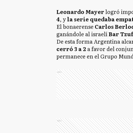
Leonardo Mayer
logró imp
4
, y
la serie quedaba empat
El bonaerense
Carlos Berlo
ganándole al israelí
Bar Tzuf
De esta forma Argentina alca
cerró 3 a 2
a favor del conju
permanece en el Grupo Mund
Ads
Ads