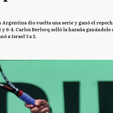
 Argentina dio vuelta una serie y ganó el repec
 y 6-4. Carlos Berlocq selló la hazaña ganándole a 
ó a Israel 3 a 2.