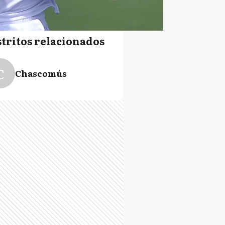
stritos relacionados
C
Chascomús