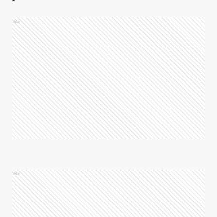
Ads
Ads