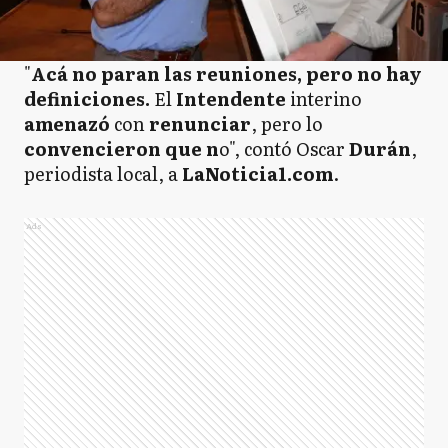
"
Acá no paran las reuniones, pero no hay
definiciones.
El
Intendente
interino
amenazó
con
renunciar
, pero lo
convencieron que n
o", contó Oscar
Durán
,
periodista local, a
LaNoticia1.com
.
Ads