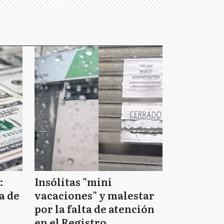
:
Insólitas "mini
a de
vacaciones" y malestar
por la falta de atención
en el Registro