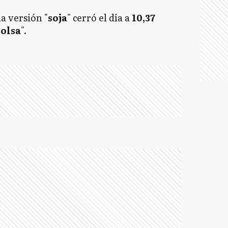
la versión "
soja
" cerró el día a
10,37
olsa
".