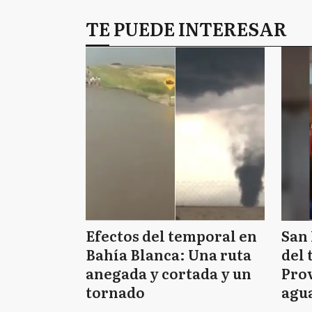
TE PUEDE INTERESAR
Efectos del temporal en
San 
Bahía Blanca: Una ruta
del 
anegada y cortada y un
Prov
tornado
agua
tie