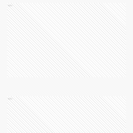
Ads
Ads