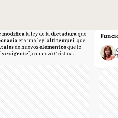
e
modifica
la ley de la
dictadura
que
Funci
cracia
era una ley '
oltitempri
' que
itales
de nuevos
elementos
que lo
ás
exigente
", comenzó Cristina.
Ads