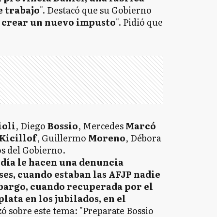
e trabajo
". Destacó que su Gobierno
n crear un nuevo impusto
". Pidió que
ioli
, Diego
Bossio
, Mercedes
Marcó
Kicillof
, Guillermo
Moreno
, Débora
os del Gobierno.
 día le hacen una denuncia
nses, cuando estaban las AFJP nadie
bargo, cuando recuperada por el
lata en los jubilados, en el
izó sobre este tema: "Preparate Bossio