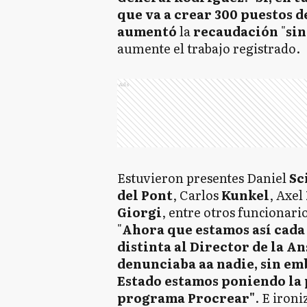
que va a crear 300 puestos d
aumentó
la
recaudación
"
si
aumente el trabajo registrado.
Ads
Estuvieron presentes Daniel
Sc
del Pont
, Carlos
Kunkel
, Axel
Giorgi
, entre otros funcionari
"
Ahora que estamos así cada
distinta al Director de la A
denunciaba aa nadie, sin em
Estado estamos poniendo la p
programa Procrear"
. E iron