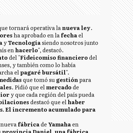
que tornará operativa la
nueva ley
.
lores
ha aprobado en la
fecha
el
a
y
Tecnología
siendo nosotros junto
aís en
hacerlo
", destacó.
nto
del "
Fideicomiso
financiero
del
Anses, y también como lo había
archa el
pagaré bursátil
".
medidas
que tomó su
gestión
para
ales
. Pidió que el
mercado
de
rior
y que cada región del país pueda
bilaciones
destacó que el
haber
os. El incremento acumulado para
 nueva
fábrica
de
Yamaha
en
tu provincia Daniel, una fábrica