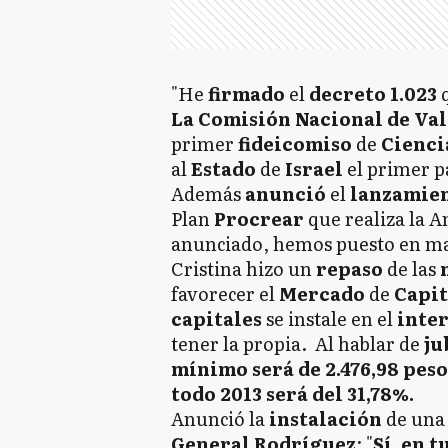
"He
firmado
el
decreto 1.023
La Comisión Nacional de Va
primer
fideicomiso
de
Cienci
al
Estado
de
Israel
el primer p
Además
anunció
el
lanzamie
Plan
Procrear
que realiza la 
anunciado, hemos puesto en m
Cristina hizo un
repaso
de las
favorecer el
Mercado
de
Capit
capitales
se instale en el
inte
tener la propia. Al hablar de
ju
mínimo será de 2.476,98 pes
todo 2013 será del 31,78%.
Anunció la
instalación
de una
General Rodríguez
: "
Sí, en 