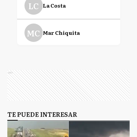
LC
La Costa
MC
Mar Chiquita
MH
Monte Hermoso
Ads
N
Necochea
P
TE PUEDE INTERESAR
Pinamar