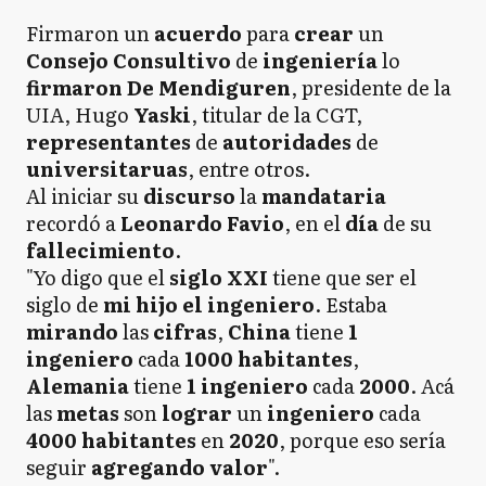
Firmaron un
acuerdo
para
crear
un
Consejo
Consultivo
de
ingeniería
lo
firmaron De Mendiguren
, presidente de la
UIA, Hugo
Yaski
, titular de la CGT,
representantes
de
autoridades
de
universitaruas
, entre otros.
Al iniciar su
discurso
la
mandataria
recordó a
Leonardo Favio
, en el
día
de su
fallecimiento
.
"Yo digo que el
siglo
XXI
tiene que ser el
siglo de
mi hijo el ingeniero
. Estaba
mirando
las
cifras
,
China
tiene
1
ingeniero
cada
1000 habitantes
,
Alemania
tiene
1 ingeniero
cada
2000
. Acá
las
metas
son
lograr
un
ingeniero
cada
4000
habitantes
en
2020
, porque eso sería
seguir
agregando
valor
".