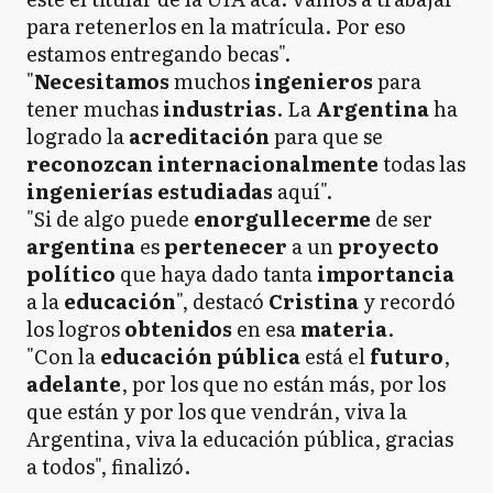
para retenerlos en la matrícula. Por eso
estamos entregando becas".
"
Necesitamos
muchos
ingenieros
para
tener muchas
industrias
. La
Argentina
ha
logrado la
acreditación
para que se
reconozcan internacionalmente
todas las
ingenierías
estudiadas
aquí".
"Si de algo puede
enorgullecerme
de ser
argentina
es
pertenecer
a un
proyecto
político
que haya dado tanta
importancia
a la
educación
", destacó
Cristina
y recordó
los logros
obtenidos
en esa
materia
.
"Con la
educación
pública
está el
futuro
,
adelante
, por los que no están más, por los
que están y por los que vendrán, viva la
Argentina, viva la educación pública, gracias
a todos", finalizó.