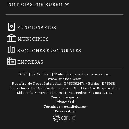
NOTICIAS POR RUBRO
FUNCIONARIOS
MUNICIPIOS
SECCIONES ELECTORALES
EMPRESAS
2026
|
La Noticia 1
| Todos los derechos reservados:
www.
lanoticia1.com
Registro de Prop. Intelectual Nº 53092474 · Edición Nº
5968
-
Propietario: La Opinión Semanario SRL - Director Responsable:
Lidia Inés Berardi - Liniers 71, San Pedro, Buenos Aires.
Centro de ayuda
Privacidad
Términos y condiciones
Powered by