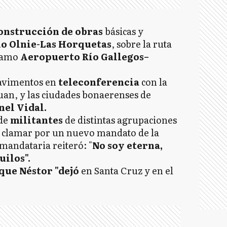
onstrucción de obras
básicas y
ío Olnie-Las Horquetas
, sobre la ruta
tramo
Aeropuerto Río Gallegos–
avimentos en
teleconferencia
con la
Juan, y las ciudades bonaerenses de
el Vidal.
 de
militantes
de distintas agrupaciones
a clamar por un nuevo mandato de la
 mandataria reiteró: "
No soy eterna,
ilos".
que Néstor "dejó
en Santa Cruz y en el