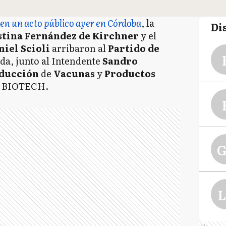
en un acto público ayer en Córdoba
, la
Di
stina Fernández de Kirchner
y el
niel Scioli
arribaron al
Partido de
da, junto al Intendente
Sandro
ducción
de
Vacunas
y
Productos
 BIOTECH.
G
L
Ads