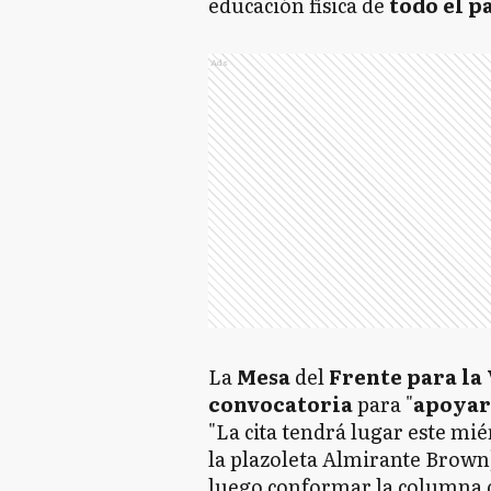
educación física de
todo el p
Ads
La
Mesa
del
Frente para la
convocatoria
para "
apoyar
"La cita tendrá lugar este mi
la plazoleta Almirante Brown
luego conformar la columna q