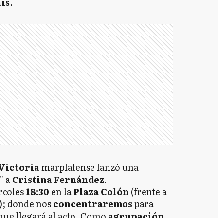
aís
.
 Victoria
marplatense lanzó una
" a
Cristina Fernández.
ércoles
18:30
en la
Plaza Colón
(frente a
); donde nos
concentraremos
para
ue llegará al acto. Como
agrupación
,