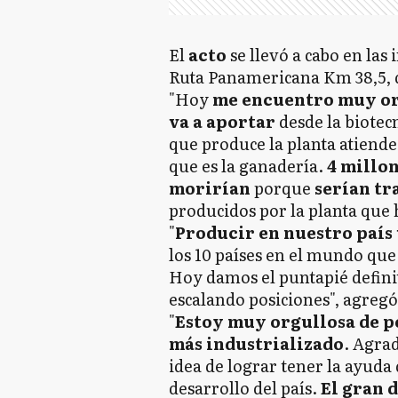
El
acto
se llevó a cabo en las
Ruta Panamericana Km 38,5, d
"Hoy
me encuentro muy org
va a aportar
desde la biotec
que produce la planta atiende
que es la ganadería.
4 millon
morirían
porque
serían tr
producidos por la planta que
"
Producir en nuestro país 
los 10 países en el mundo que
Hoy damos el puntapié definit
escalando posiciones", agregó
"
Estoy muy orgullosa de po
más industrializado
. Agrad
idea de lograr tener la ayuda 
desarrollo del país.
El gran d