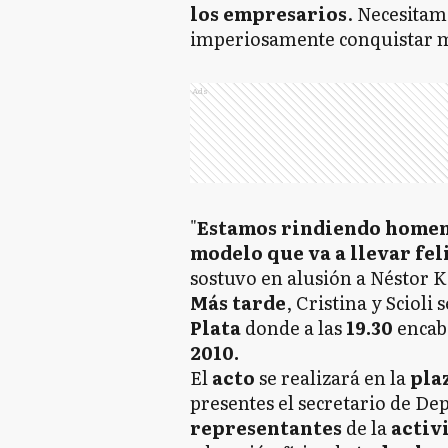
los empresarios
. Necesita
imperiosamente conquistar me
Ads
"
Estamos rindiendo homena
modelo que va a llevar fel
sostuvo en alusión a Néstor K
Más tarde
, Cristina y Scioli
Plata
donde a las
19.30
encab
2010.
El
acto
se realizará en la
pla
presentes el secretario de De
representantes
de la
activ