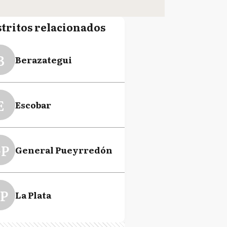
stritos relacionados
B
Berazategui
E
Escobar
P
General Pueyrredón
P
La Plata