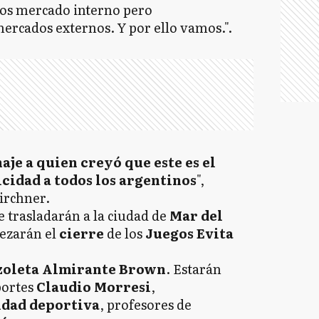
mos mercado interno pero
rcados externos. Y por ello vamos.".
je a quien creyó que este es el
icidad a todos los argentinos
",
irchner.
 se trasladarán a la ciudad de
Mar del
ezarán el
cierre
de los
Juegos Evita
zoleta Almirante Brown
. Estarán
portes
Claudio Morresi
,
idad deportiva
, profesores de