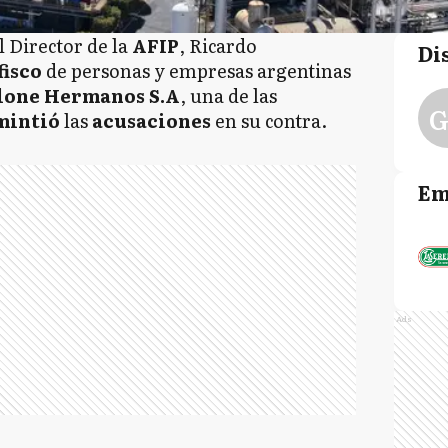
l Director de la
AFIP
, Ricardo
Di
fisco
de
personas y empresas argentinas
lone Hermanos S.A
, una de las
G
mintió
las
acusaciones
en su contra.
Em
Ads