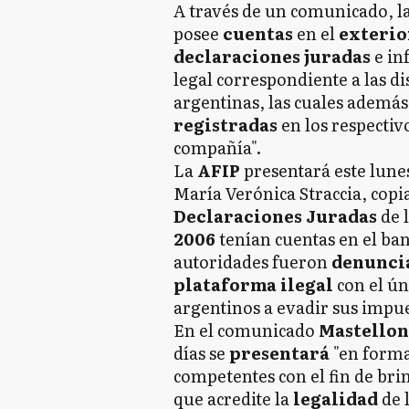
A través de un comunicado, l
posee
cuentas
en el
exterio
declaraciones juradas
e in
legal correspondiente a las di
argentinas, las cuales ademá
registradas
en los respectivo
compañía".
La
AFIP
presentará este lunes
María Verónica Straccia, copi
Declaraciones Juradas
de 
2006
tenían cuentas en el ba
autoridades fueron
denunci
plataforma ilegal
con el ún
argentinos a evadir sus impue
En el comunicado
Mastello
días se
presentará
"en forma
competentes con el fin de
bri
que acredite la
legalidad
de 