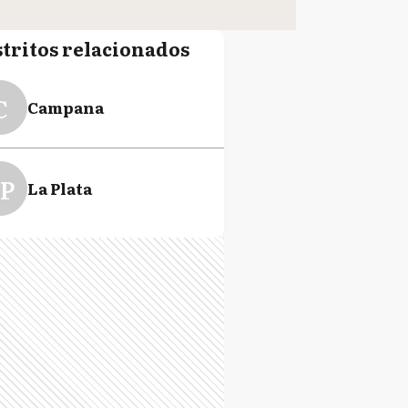
stritos relacionados
C
Campana
P
La Plata