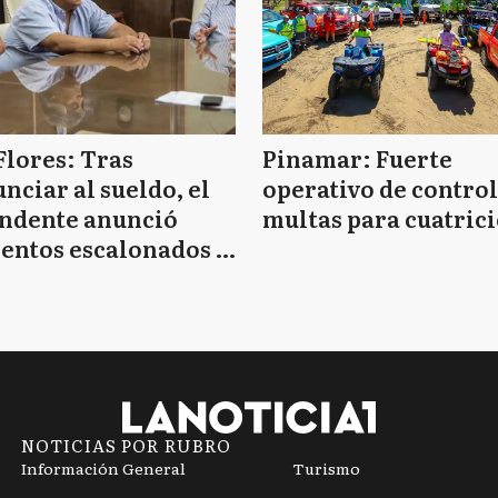
Flores: Tras
Pinamar: Fuerte
nciar al sueldo, el
operativo de control
endente anunció
multas para cuatrici
entos escalonados y
 de bono sin fecha
NOTICIAS POR RUBRO
Información General
Turismo