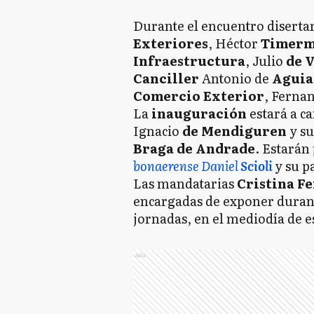
Durante el encuentro diserta
Exteriores
, Héctor
Timer
Infraestructura
, Julio
de 
Canciller
Antonio de
Aguia
Comercio Exterior
, Ferna
La
inauguración
estará a c
Ignacio
de Mendiguren
y s
Braga de Andrade
. Estarán
bonaerense Daniel
Scioli
y su p
Las mandatarias
Cristina F
encargadas de exponer duran
jornadas, en el mediodía de e
Ads