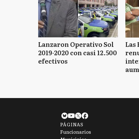
Lanzaron Operativo Sol
Las 
2019-2020 con casi 12.500
renu
efectivos
int
aum
pago
PÁGINAS
Funcionarios