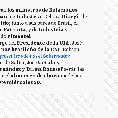
rán los
ministros de Relaciones
man
; de
Industria
, Débora
Giorgi
; de
Vido
; junto a sus pares de Brasil, el
r Patriota
; y de
Industria y
ndo
Pimentel
.
argo del
Presidente de la UIA
, José
u
par brasileño de la CNI
, Robson
presentes además el
Gobernador
ar de
Salta
, José
Urtubey
.
ernández y Dilma Roussef
serán las
te el
almuerzo de clausura
de las
ste
miércoles 30
.