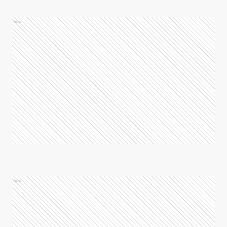
Ads
Ads